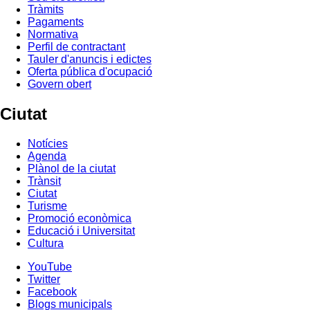
Tràmits
Pagaments
Normativa
Perfil de contractant
Tauler d'anuncis i edictes
Oferta pública d'ocupació
Govern obert
Ciutat
Notícies
Agenda
Plànol de la ciutat
Trànsit
Ciutat
Turisme
Promoció econòmica
Educació i Universitat
Cultura
YouTube
Twitter
Facebook
Blogs municipals