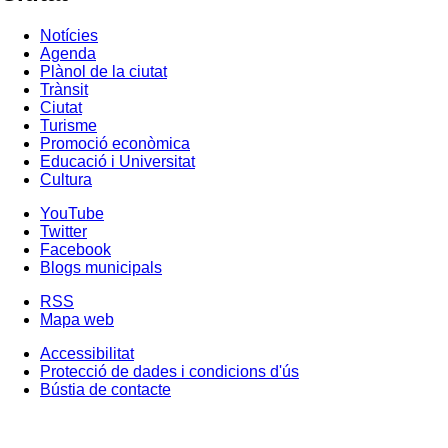
Notícies
Agenda
Plànol de la ciutat
Trànsit
Ciutat
Turisme
Promoció econòmica
Educació i Universitat
Cultura
YouTube
Twitter
Facebook
Blogs municipals
RSS
Mapa web
Accessibilitat
Protecció de dades i condicions d'ús
Bústia de contacte