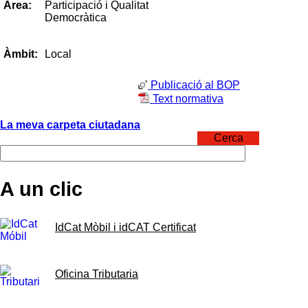
Participació i Qualitat
Àrea:
Democràtica
Local
Àmbit:
Publicació al BOP
Text normativa
La meva carpeta ciutadana
Cerca
A un clic
IdCat Mòbil i idCAT Certificat
Oficina Tributaria