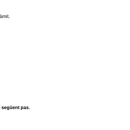
àmit.
l següent pas.