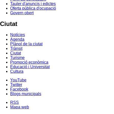
Tauler d'anuncis i edictes
Oferta pública d'ocupació
Govern obert
Ciutat
Notícies
Agenda
Plànol de la ciutat
Trànsit
Ciutat
Turisme
Promoció econòmica
Educació i Universitat
Cultura
YouTube
Twitter
Facebook
Blogs municipals
RSS
Mapa web