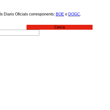
ls Diaris Oficials corresponents:
BOE
o
DOGC
.
Cerca