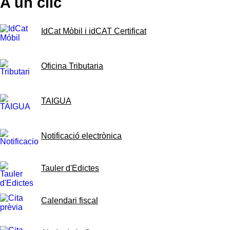
A un clic
IdCat Mòbil i idCAT Certificat
Oficina Tributaria
TAIGUA
Notificació electrònica
Tauler d'Edictes
Calendari fiscal