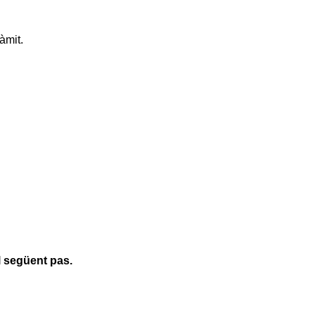
àmit.
l següent pas.