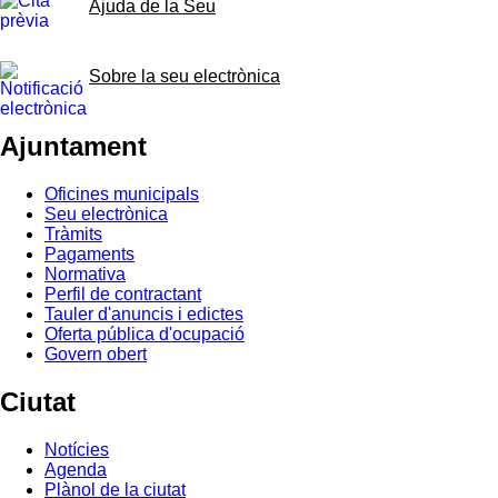
Ajuda de la Seu
Sobre la seu electrònica
Ajuntament
Oficines municipals
Seu electrònica
Tràmits
Pagaments
Normativa
Perfil de contractant
Tauler d'anuncis i edictes
Oferta pública d'ocupació
Govern obert
Ciutat
Notícies
Agenda
Plànol de la ciutat