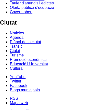
Tauler d'anuncis i edictes
Oferta pública d'ocupació
Govern obert
Ciutat
Notícies
Agenda
Plànol de la ciutat
Trànsit
Ciutat
Turisme
Promoció econòmica
Educació i Universitat
Cultura
YouTube
Twitter
Facebook
Blogs municipals
RSS
Mapa web