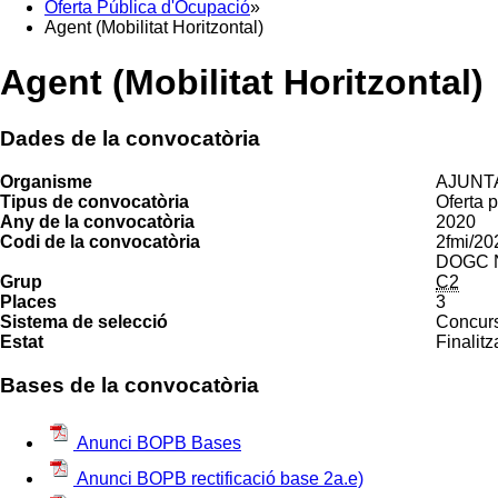
Oferta Pública d'Ocupació
»
Agent (Mobilitat Horitzontal)
Agent (Mobilitat Horitzontal)
Dades de la convocatòria
Organisme
AJUNT
Tipus de convocatòria
Oferta 
Any de la convocatòria
2020
Codi de la convocatòria
2fmi/20
DOGC Nú
Grup
C2
Places
3
Sistema de selecció
Concurs 
Estat
Finalitz
Bases de la convocatòria
Anunci BOPB Bases
Anunci BOPB rectificació base 2a.e)