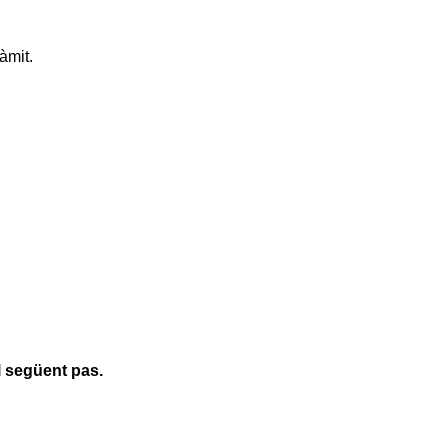
àmit.
l següent pas.