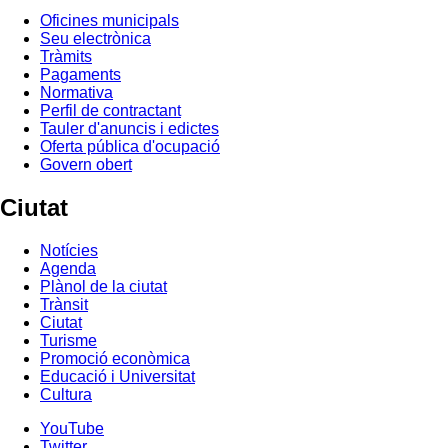
Oficines municipals
Seu electrònica
Tràmits
Pagaments
Normativa
Perfil de contractant
Tauler d'anuncis i edictes
Oferta pública d'ocupació
Govern obert
Ciutat
Notícies
Agenda
Plànol de la ciutat
Trànsit
Ciutat
Turisme
Promoció econòmica
Educació i Universitat
Cultura
YouTube
Twitter