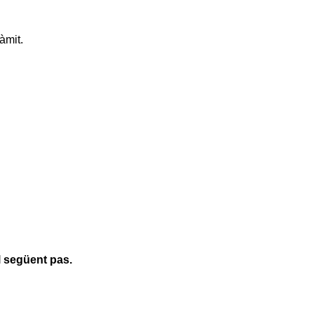
àmit.
l següent pas.