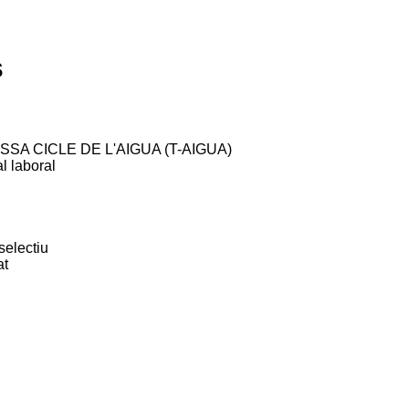
s
SA CICLE DE L'AIGUA (T-AIGUA)
l laboral
selectiu
at