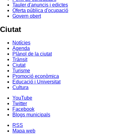
Tauler d'anuncis i edictes
Oferta pública d'ocupació
Govern obert
Ciutat
Notícies
Agenda
Plànol de la ciutat
Trànsit
Ciutat
Turisme
Promoció econòmica
Educació i Universitat
Cultura
YouTube
Twitter
Facebook
Blogs municipals
RSS
Mapa web