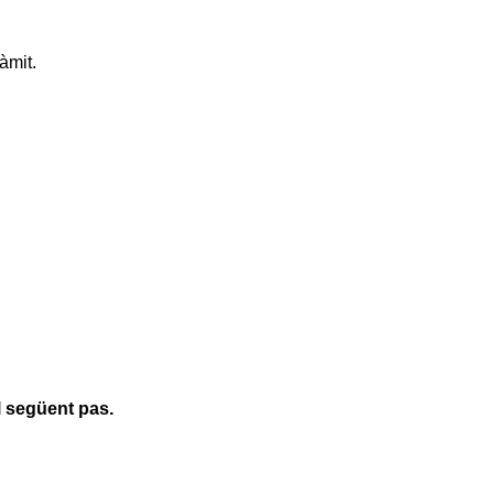
àmit.
l següent pas.