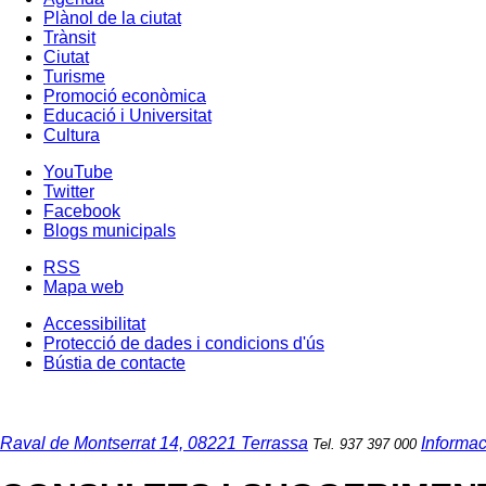
Plànol de la ciutat
Trànsit
Ciutat
Turisme
Promoció econòmica
Educació i Universitat
Cultura
YouTube
Twitter
Facebook
Blogs municipals
RSS
Mapa web
Accessibilitat
Protecció de dades i condicions d'ús
Bústia de contacte
Raval de Montserrat 14, 08221 Terrassa
Informac
Tel. 937 397 000