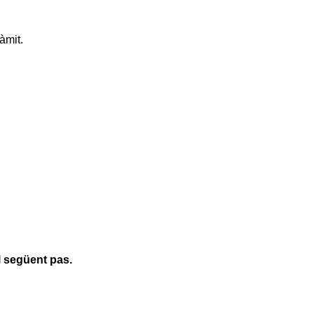
àmit.
l següent pas.