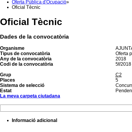
Oferta Pública d'Ocupació
»
Oficial Tècnic
Oficial Tècnic
Dades de la convocatòria
Organisme
AJUNT
Tipus de convocatòria
Oferta 
Any de la convocatòria
2018
Codi de la convocatòria
5f/2018
Grup
C2
Places
5
Sistema de selecció
Concurs
Estat
Pendent
La meva carpeta ciutadana
Informació adicional