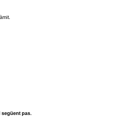
àmit.
l següent pas.