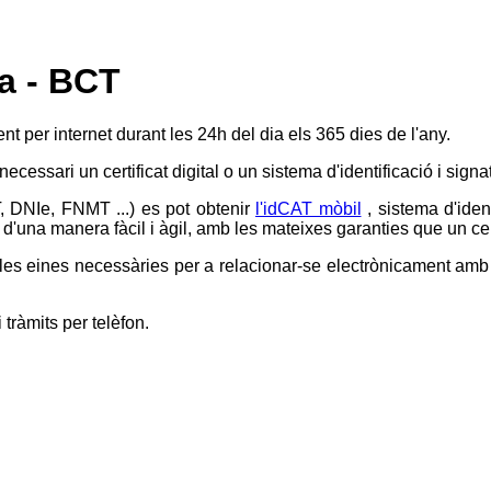
sa - BCT
ent per internet durant les 24h del dia els 365 dies de l'any.
 necessari un certificat digital o un sistema d'identificació i si
T, DNIe, FNMT ...) es pot obtenir
l'idCAT mòbil
, sistema d'iden
d'una manera fàcil i àgil, amb les mateixes garanties que un certi
s eines necessàries per a relacionar-se electrònicament amb l'
 tràmits per telèfon.