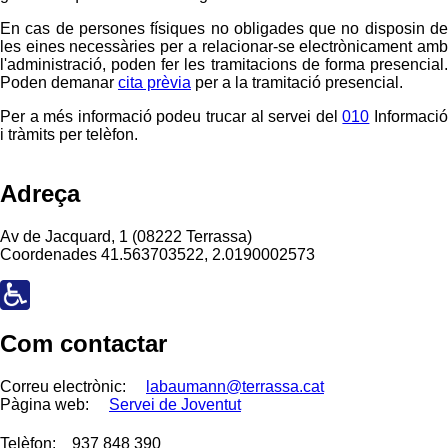
En cas de persones físiques no obligades que no disposin de
les eines necessàries per a relacionar-se electrònicament amb
l'administració, poden fer les tramitacions de forma presencial.
Poden demanar
cita prèvia
per a la tramitació presencial.
Per a més informació podeu trucar al servei del
010
Informaci
i tràmits per telèfon.
Adreça
Av de Jacquard, 1 (08222 Terrassa)
Coordenades
41.563703522, 2.0190002573
Com contactar
Correu electrònic:
labaumann@terrassa.cat
Pàgina web:
Servei de Joventut
Telèfon:
937 848 390