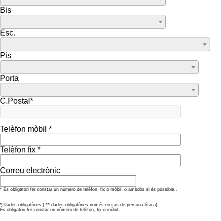
Bis
Esc.
Pis
Porta
C.Postal*
Telèfon mòbil *
Telèfon fix *
Correu electrònic
* Es obligatori fer constar un número de telèfon, fix o mòbil, o ambdós si és possible..
* Dades obligatòries ( ** dades obligatòries només en cas de persona física)
És obligatori fer constar un número de telèfon, fix o mòbil.