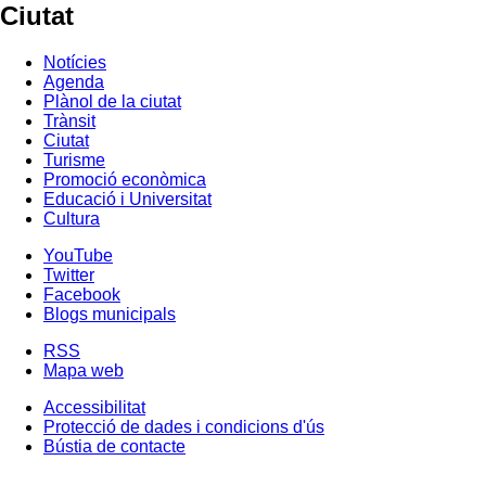
Ciutat
Notícies
Agenda
Plànol de la ciutat
Trànsit
Ciutat
Turisme
Promoció econòmica
Educació i Universitat
Cultura
YouTube
Twitter
Facebook
Blogs municipals
RSS
Mapa web
Accessibilitat
Protecció de dades i condicions d'ús
Bústia de contacte