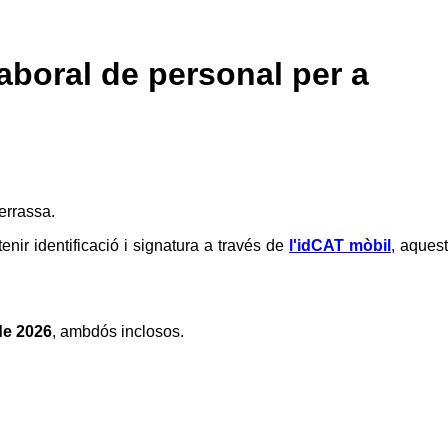
laboral de personal per a
errassa.
enir identificació i signatura a través de
l'idCAT mòbil
, aques
 de 2026
, ambdós inclosos.