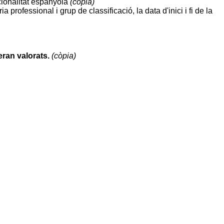
acionalitat espanyola
(còpia)
 professional i grup de classificació, la data d'inici i fi de la
eran valorats.
(còpia)