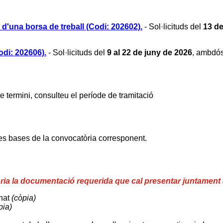
ó d'una borsa de treball (Codi: 202602).
- Sol·licituds del
13 de
odi: 202606).
- Sol·licituds del
9 al 22 de juny de 2026
, ambdós
de termini, consulteu el període de tramitació
les bases de la convocatòria corresponent.
ia la documentació requerida que cal presentar juntament am
gnat
(còpia)
pia)