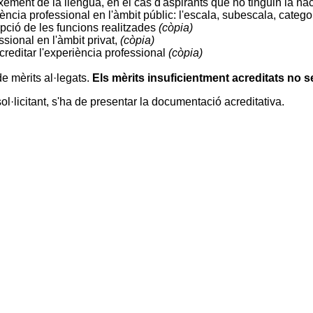
neixement de la llengua, en el cas d'aspirants que no tinguin la n
ència professional en l'àmbit públic: l'escala, subescala, categoria
ipció de les funcions realitzades
(còpia)
ssional en l'àmbit privat,
(còpia)
creditar l'experiència professional
(còpia)
de mèrits al·legats.
Els mèrits insuficientment acreditats no s
l·licitant, s'ha de presentar la documentació acreditativa.