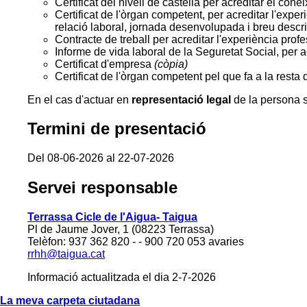
Certificat del nivell de castellà per acreditar el co
Certificat de l'òrgan competent, per acreditar l'experi
relació laboral, jornada desenvolupada i breu descr
Contracte de treball per acreditar l'experiència profe
Informe de vida laboral de la Seguretat Social, per a
Certificat d'empresa
(còpia)
Certificat de l'òrgan competent pel que fa a la resta 
En el cas d'actuar en
representació legal
de la persona so
Termini de presentació
Del 08-06-2026 al 22-07-2026
Servei responsable
Terrassa Cicle de l'Aigua- Taigua
Pl de Jaume Jover, 1 (08223 Terrassa)
Telèfon: 937 362 820 - - 900 720 053 avaries
rrhh@taigua.cat
Informació actualitzada el dia 2-7-2026
La meva carpeta ciutadana