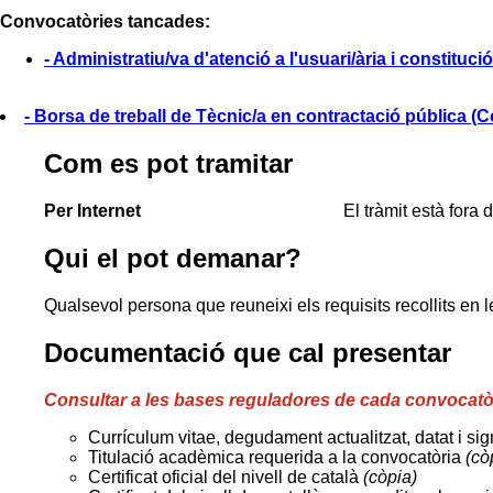
Convocatòries tancades:
- Administratiu/va d'atenció a l'usuari/ària i constituci
- Borsa de treball de Tècnic/a en contractació pública (C
Com es pot tramitar
Per Internet
El tràmit està fora 
Qui el pot demanar?
Qualsevol persona que reuneixi els requisits recollits en 
Documentació que cal presentar
Consultar a les bases reguladores de cada convocatòr
Currículum vitae, degudament actualitzat, datat i si
Titulació acadèmica requerida a la convocatòria
(cò
Certificat oficial del nivell de català
(còpia)