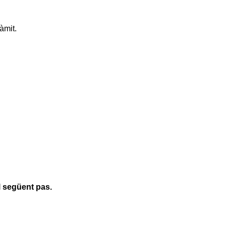
àmit.
l següent pas.