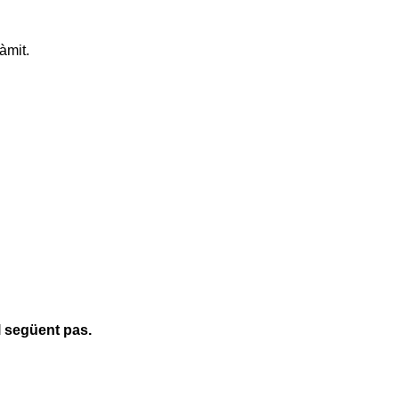
àmit.
l següent pas.