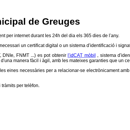
nicipal de Greuges
ent per internet durant les 24h del dia els 365 dies de l'any.
 necessari un certificat digital o un sistema d'identificació i si
T, DNIe, FNMT ...) es pot obtenir
l'idCAT mòbil
, sistema d'iden
d'una manera fàcil i àgil, amb les mateixes garanties que un certi
s eines necessàries per a relacionar-se electrònicament amb l'
 tràmits per telèfon.