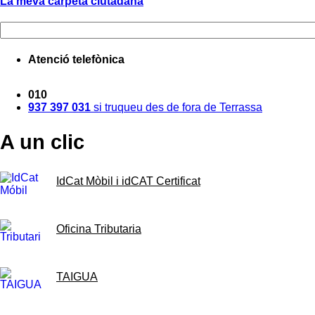
La meva carpeta ciutadana
Atenció telefònica
010
937 397 031
si truqueu des de fora de Terrassa
A un clic
IdCat Mòbil i idCAT Certificat
Oficina Tributaria
TAIGUA