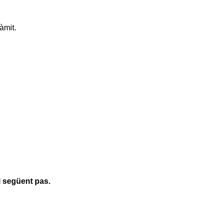
àmit.
l següent pas.