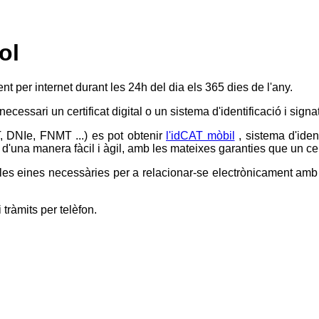
ol
ent per internet durant les 24h del dia els 365 dies de l'any.
 necessari un certificat digital o un sistema d'identificació i si
T, DNIe, FNMT ...) es pot obtenir
l'idCAT mòbil
, sistema d'iden
d'una manera fàcil i àgil, amb les mateixes garanties que un certi
s eines necessàries per a relacionar-se electrònicament amb l'
 tràmits per telèfon.