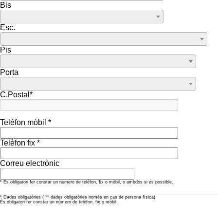
Bis
Esc.
Pis
Porta
C.Postal*
Telèfon mòbil *
Telèfon fix *
Correu electrònic
* Es obligatori fer constar un número de telèfon, fix o mòbil, o ambdós si és possible..
* Dades obligatòries ( ** dades obligatòries només en cas de persona física)
És obligatori fer constar un número de telèfon, fix o mòbil.