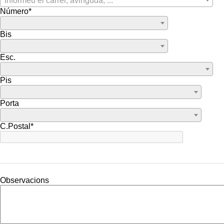
Informeu el carrer, avinguda, ...
Número*
Bis
Esc.
Pis
Porta
C.Postal*
Observacions