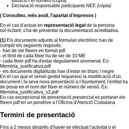
titulació i el número
(còpia)
Declaració responsable participants NEE
(còpia)
( Consulteu, més avall, l'apartat d'impresos )
En el cas d'actuar en
representació legal
de la persona
sol·licitant, s'ha de presentar la documentació acreditativa.
(1)
Els documents adjunts al formulari electrònic han de
complir els següents requisits:
- han de ser fitxers en format pdf
- el límit de cada fitxer ha de ser de 10 MB
- cada fitxer pdf ha d'estar degudament anomenat. Ex:
Memòria_justificativa.pdf
- els documents digitalitzats han d'estar en blanc i negre
En el cas que el servei gestor requereixi la modificació d'un
document i la seva nova presentació a l'Ajuntament, l'entitat ha
de posar en el nom del fitxer el número de versió. Ex:
Memòria_justificativa_v2.pdf
En cas excepcional de presentació presencial es portaran els
fitxers pdf en un pendrive a l'Oficina d'Atenció Ciutadana
Termini de presentació
Fins a 2 mesos després d'haver-se efectuat l'activitat o el