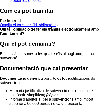
problemes en desar
Com es pot tramitar
Per Internet
Ompliu el formulari
(id. obligatòria)
Qui té l'obligació de fer els tràmits electrònicament amb
l'ajuntament?
Qui el pot demanar?
Entitats i/o persones a les quals se'ls hi hagi atorgat una
subvenció
Documentació que cal presentar
Documentació genèrica
per a totes les justificacions de
subvencions:
Memòria justificativa de subvenció (inclou compte
justificatiu simplificat)
(còpia)
Informe d'auditoria (per a subvencions amb import
superior a 60.000 euros, no caldrà presentar