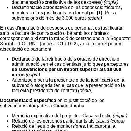
documentació acreditativa de les despeses)
(còpia)
Documentació acreditativa de les despeses: factures,
minutes i altres justificants -en format pdf
(1)
. Per a
subvencions de més de 3.000 euros
(còpia)
En cas d'imputació de despeses de personal, es justificaran
amb la factura de contractació o bé amb les nòmines
corresponents així com la relació de cotitzacions a la Seguretat
Social: RLC i RNT (antics TC1 i TC2), amb la corresponent
acreditació de pagament
Declaració de la retribució dels òrgans de direcció o
administració , en el cas d'entitats jurídiques perceptores
de subvencions per un import superior als 10.000
euros
(còpia)
Autorització per a la presentació de la justificació de la
subvenció atorgada (en el cas que la presentació no la
faci el/la president/a de l'entitat)
(còpia)
Documentació específica
en la justificació de les
subvencions atorgades a
Casals d'estiu
Memòria explicativa del projecte - Casals d'estiu
(còpia)
Relació de les persones participants als casals
(còpia)
Relació de l'equip de monitors/ores, indicant-ne la