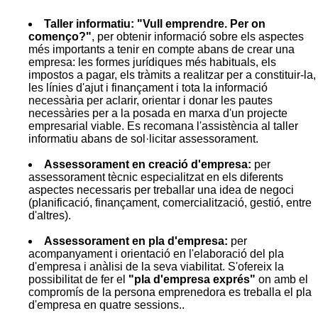
Taller informatiu: "Vull emprendre. Per on
començo?"
, per obtenir informació sobre els aspectes
més importants a tenir en compte abans de crear una
empresa: les formes jurídiques més habituals, els
impostos a pagar, els tràmits a realitzar per a constituir-la,
les línies d'ajut i finançament i tota la informació
necessària per aclarir, orientar i donar les pautes
necessàries per a la posada en marxa d'un projecte
empresarial viable. Es recomana l'assistència al taller
informatiu abans de sol·licitar assessorament.
Assessorament en creació d'empresa:
per
assessorament tècnic especialitzat en els diferents
aspectes necessaris per treballar una idea de negoci
(planificació, finançament, comercialització, gestió, entre
d'altres).
Assessorament en pla d'empresa:
per
acompanyament i orientació en l'elaboració del pla
d'empresa i anàlisi de la seva viabilitat. S'ofereix la
possibilitat de fer el
"pla d'empresa exprés"
on amb el
compromís de la persona emprenedora es treballa el pla
d'empresa en quatre sessions..