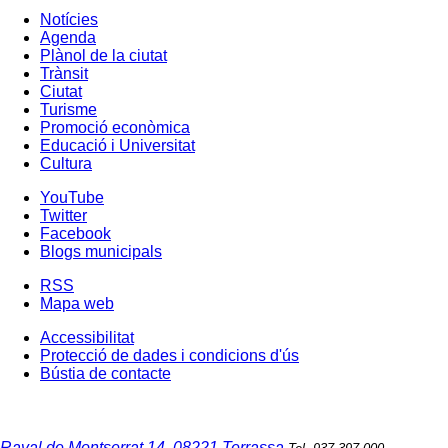
Notícies
Agenda
Plànol de la ciutat
Trànsit
Ciutat
Turisme
Promoció econòmica
Educació i Universitat
Cultura
YouTube
Twitter
Facebook
Blogs municipals
RSS
Mapa web
Accessibilitat
Protecció de dades i condicions d'ús
Bústia de contacte
Raval de Montserrat 14, 08221 Terrassa