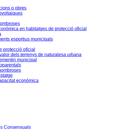
acions o obres
tovoltaiques
 nombroses
conòmica en habitatges de protecció oficial
a
ents esportius municipals
 protecció oficial
 valor dels terrenys de naturalesa urbana
ementiri municipal
noparentals
s nombroses
ostatge
 capacitat econòmica
ons Consensuals