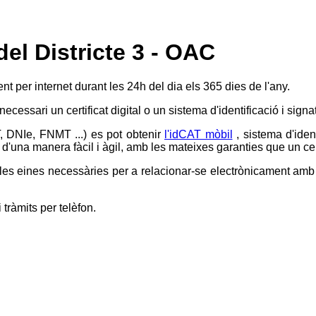
el Districte 3 - OAC
ent per internet durant les 24h del dia els 365 dies de l'any.
 necessari un certificat digital o un sistema d'identificació i si
T, DNIe, FNMT ...) es pot obtenir
l'idCAT mòbil
, sistema d'iden
d'una manera fàcil i àgil, amb les mateixes garanties que un certi
s eines necessàries per a relacionar-se electrònicament amb l'
 tràmits per telèfon.