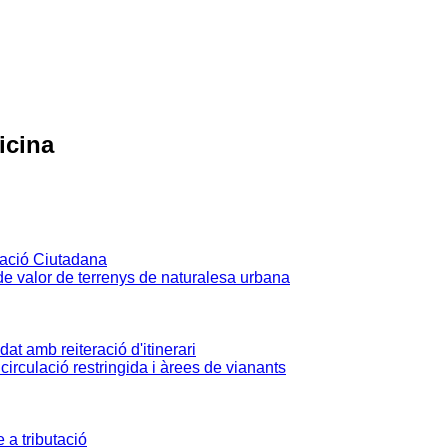
icina
ipació Ciutadana
 de valor de terrenys de naturalesa urbana
dat amb reiteració d'itinerari
irculació restringida i àrees de vianants
 a tributació