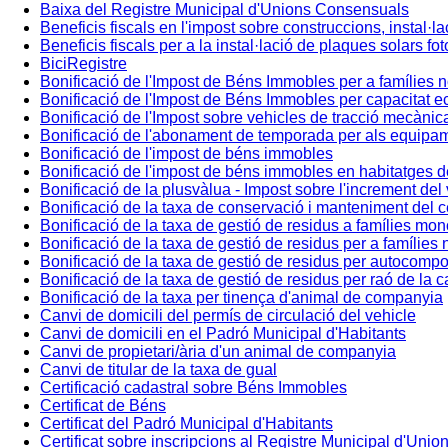
Baixa del Registre Municipal d'Unions Consensuals
Beneficis fiscals en l'impost sobre construccions, instal·l
Beneficis fiscals per a la instal·lació de plaques solars fo
BiciRegistre
Bonificació de l'Impost de Béns Immobles per a famílies
Bonificació de l'Impost de Béns Immobles per capacitat e
Bonificació de l'Impost sobre vehicles de tracció mecànic
Bonificació de l'abonament de temporada per als equipam
Bonificació de l'impost de béns immobles
Bonificació de l'impost de béns immobles en habitatges de
Bonificació de la plusvàlua - Impost sobre l'increment del
Bonificació de la taxa de conservació i manteniment del c
Bonificació de la taxa de gestió de residus a famílies mo
Bonificació de la taxa de gestió de residus per a famílie
Bonificació de la taxa de gestió de residus per autocomp
Bonificació de la taxa de gestió de residus per raó de la
Bonificació de la taxa per tinença d'animal de companyia
Canvi de domicili del permís de circulació del vehicle
Canvi de domicili en el Padró Municipal d'Habitants
Canvi de propietari/ària d'un animal de companyia
Canvi de titular de la taxa de gual
Certificació cadastral sobre Béns Immobles
Certificat de Béns
Certificat del Padró Municipal d'Habitants
Certificat sobre inscripcions al Registre Municipal d'Uni