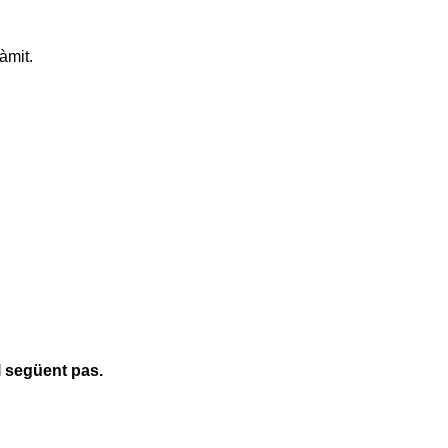
àmit.
l següent pas.