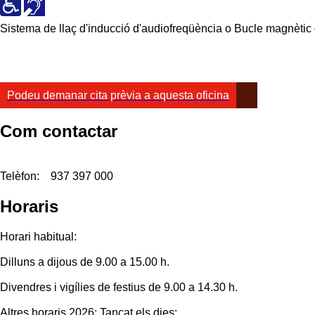
Sistema de llaç d'inducció d'audiofreqüència o Bucle magnètic q
Podeu demanar cita prèvia a aquesta oficina
Com contactar
Telèfon:
937 397 000
Horaris
Horari habitual:
Dilluns a dijous de 9.00 a 15.00 h.
Divendres i vigílies de festius de 9.00 a 14.30 h.
Altres horaris 2026: Tancat els dies: