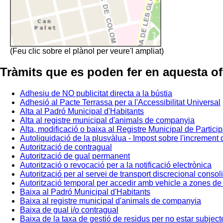
(Feu clic sobre el plànol per veure'l ampliat)
Tràmits que es poden fer en aquesta of
Adhesiu de NO publicitat directa a la bústia
Adhesió al Pacte Terrassa per a l'Accessibilitat Universal
Alta al Padró Municipal d'Habitants
Alta al registre municipal d'animals de companyia
Alta, modificació o baixa al Registre Municipal de Partic
Autoliquidació de la plusvàlua - Impost sobre l'increment
Autorització de contragual
Autorització de gual permanent
Autorització o revocació per a la notificació electrònica
Autorització per al servei de transport discrecional consoli
Autorització temporal per accedir amb vehicle a zones de c
Baixa al Padró Municipal d'Habitants
Baixa al registre municipal d'animals de companyia
Baixa de gual i/o contragual
Baixa de la taxa de gestió de residus per no estar subjecte