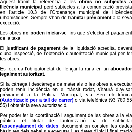
Aquest tràmit fa referència a les
obres no subjectes 
llicència municipal
però subjectes a la comunicació previst
en l'article 10.3 de l'Ordenança municipal de llicències
urbanístiques. Sempre s'han de
tramitar prèviament
a la seva
execució.
Les obres
no poden iniciar-se
fins que s'efectuï el pagamen
de la taxa.
El
justificant de pagament
de la liquidació acredita, davant
d'una inspecció, de l'obtenció d'autorització municipal per fer
les obres.
Es recorda l'obligatorietat de llençar la runa en un
abocador
legalment autoritzat
.
Si la càrrega i descàrrega de materials o les obres a executar
poden tenir incidència en el trànsit rodat, s'haurà d'avisar
prèviament a la Policia Municipal, via Seu electrònica
(
Autorització per a tall de carrer)
o via telefònica (93 780 5
55) i obtenir la seva autorització.
Per poder fer la coordinació i seguiment de les obres a la via
pública, el titular de l'autorització ha de sol·licitar
l'
assenyalament de dates
, document on consten les dade
bàsiques dels treballs a executar i les dates d'inici i finalització