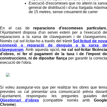
Execució d'escomeses que no alterin la xarxa
general de distribució i d'una llargada màxima
de 15 metres, sense creuament de carrer
En el cas de
reparacions d'escomeses particulars
l'Ajuntament disposa d'un servei extern per a l'execució de
reparacions a la xarxa de clavegueram i de claveguerons.
Només cal sol·licitar-ho a través del tràmit
Sol·licitud de nov
connexió o reparació de desguàs a la xarxa de
clavegueram
. Amb aquesta opció,
no cal sol·licitar llicènci
d'obres, ni fer el pagament de la taxa i de l'impost de
construccions, ni de dipositar fiança
per garantir la correcta
execució de l'obra.
Si voleu assegurar-vos que per realitzar les obres que teniu
previstes us cal presentar una comunicació prèvia davant
l'ajuntament, respongueu les preguntes guiades del
Qüestionari d'obres
(compatible només amb
Google
Chrome
).