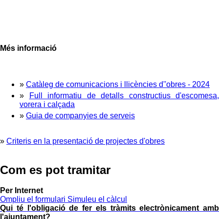
Més informació
»
Catàleg de comunicacions i llicències d''obres - 2024
»
Full informatiu de detalls constructius d'escomesa,
vorera i calçada
»
Guia de companyies de serveis
»
Criteris en la presentació de projectes d'obres
Com es pot tramitar
Per Internet
Ompliu el formulari
Simuleu el càlcul
Qui té l'obligació de fer els tràmits electrònicament amb
l'ajuntament?