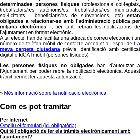
determinades persones físiques
(professionals col·legiats,
treballadors/res autònoms/es, treballadors/res municipals,
sol·licitants i beneficiaris/es de subvencions, etc)
estan
obligades a relacionar-se amb l'administració pública per
mitjans electrònics
, i, per tant, rebran les notificacions de
l'ajuntament en format electrònic.
A tal efecte, han de facilitar una adreça de correu electrònic i un
número de telèfon mòbil de contacte accedint a l'espai de
La
meva carpeta ciutadana
prèvia identificació amb certifica
digital o IdCATmòbil (persones físiques).
Les persones físiques no obligades
han d'autoritzar 
l'Ajuntament per poder rebre la notificació electrònica. Aquest
tràmit permet fer aquesta autorització.
»
Més informació sobre la notificació electrònica
Com es pot tramitar
Per Internet
Ompliu el formulari
(id. obligatòria)
Qui té l'obligació de fer els tràmits electrònicament amb
l'ajuntament?