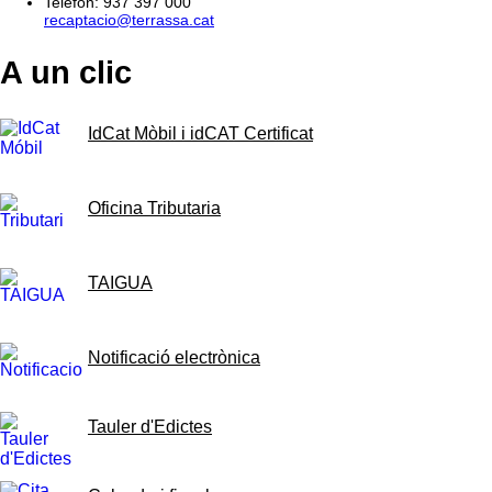
Telèfon: 937 397 000
recaptacio@terrassa.cat
A un clic
IdCat Mòbil i idCAT Certificat
Oficina Tributaria
TAIGUA
Notificació electrònica
Tauler d'Edictes