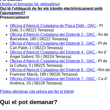
Ompliu el formulari
(id. obligatòria)
Qui té l'obligació de fer els tràmits electrònicament amb
l'ajuntament?
Presencialment
Oficina d'Atenció Ciutadana de Plaça Didó - OAC
-
Pl
Didó, 5 ( 08221 Terrassa)
Oficina d'Atenció Ciutadana del Districte 2 - OAC
-
Av de
Barcelona, 180 ( 08222 Terrassa)
Oficina d'Atenció Ciutadana del Districte 3 - OAC
-
Pl de
Can Palet, 1 ( 08223 Terrassa)
Oficina d'Atenció Ciutadana del Districte 4 - OAC
-
Av d'
Àngel Sallent, 55 ( 08224 Terrassa)
Oficina d'Atenció Ciutadana del Districte 5 - OAC
-
Pl de
la Cultura, 5 ( 08225 Terrassa)
Oficina d'Atenció Ciutadana del Districte 6 - OAC
-
Rm de
Francesc Macià, 189 ( 08226 Terrassa)
Oficina d'Atenció Ciutadana del Districte 7 - OAC
-
Ca d'
Amèrica, 33 ( 08228 Terrassa)
Podeu demanar cita prèvia per fer el tràmit
Qui el pot demanar?