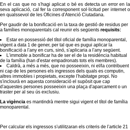
En el cas que no s'hagi aplicat o bé es detecta un error en la
seva aplicació, cal fer la corresponent sol·licitud per internet o
en qualssevol de les Oficines d'Atenció Ciutadana.
Per gaudir de la bonificació en la taxa de gestió de residus per
a famílies monoparentals cal reunir els següents
requisits:
Estar en possessió del títol oficial de família monoparental,
vigent a data 1 de gener, per tal que es pugui aplicar la
bonificació a l'any en curs, sinó, s'aplicaria a l'any següent.
L'immoble a bonificar ha de ser el de la residència habitual
de la família (han d'estar empadronats tots els membres).
Caldrà, a més a més, que no posseeixin, ni el/la contribuent
ni cap de les persones els ingressos dels quals es computin,
altres immobles i propietats, excepte l'habitatge propi. No
s'inclourà en aquesta consideració el supòsit que cap
d'aquestes persones posseeixin una plaça d'aparcament o un
traster per al seu ús exclusiu.
La vigència
es mantindrà mentre sigui vigent el títol de família
monoparental.
Per calcular els ingressos s'utilitzaran els criteris de l'article 21