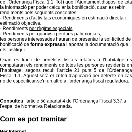
de l'Ordenança Fiscal 1.1. Tot i que l'Ajuntament disposi de tota
la informació per poder calcular la bonificació, quan es rebin
rendiments pels següents conceptes:
- Rendiments
d'activitats econòmiques
en estimació directa i
estimació objectiva,
- Rendiments
per règims especials,
- Rendiments
per guanys i pèrdues patrimonials,
les persones interessades hauran de presentar la sol·licitud de
bonificació de
forma expressa
i aportar la documentació que
els justifiqui.
Quan es tracti de beneficis fiscals relatius a l'habitatge es
computaran els rendiments de totes les persones residents en
l'habitatge, segons recull l'article 21 punt 5 de l'Ordenança
Fiscal 1.1. Aquest serà el criteri d'aplicació per defecte en cas
no de especificar-se'n un altre a l'ordenança fiscal reguladora.
Consulteu
l'article 5è apartat 4 de l'Ordenança Fiscal 3.37,a
l'espai de Normativa Relacionada.
Com es pot tramitar
Per Internet