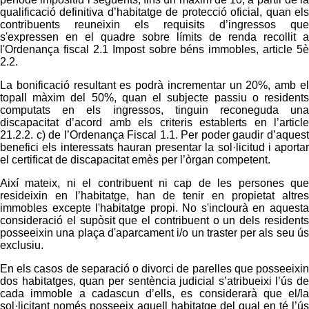
qualificació definitiva d’habitatge de protecció oficial, quan els
contribuents reuneixin els requisits d’ingressos que
s'expressen en el quadre sobre límits de renda recollit a
l'Ordenança fiscal 2.1 Impost sobre béns immobles, article 5è
2.2.
La bonificació resultant es podrà incrementar un 20%, amb el
topall màxim del 50%, quan el subjecte passiu o residents
computats en els ingressos, tinguin reconeguda una
discapacitat d’acord amb els criteris establerts en l’article
21.2.2. c) de l’Ordenança Fiscal 1.1. Per poder gaudir d’aquest
benefici els interessats hauran presentar la sol·licitud i aportar
el certificat de discapacitat emès per l’òrgan competent.
Així mateix, ni el contribuent ni cap de les persones que
resideixin en l’habitatge, han de tenir en propietat altres
immobles excepte l'habitatge propi. No s'inclourà en aquesta
consideració el supòsit que el contribuent o un dels residents
posseeixin una plaça d'aparcament i/o un traster per als seu ús
exclusiu.
En els casos de separació o divorci de parelles que posseeixin
dos habitatges, quan per sentència judicial s’atribueixi l’ús de
cada immoble a cadascun d’ells, es considerarà que el/la
sol·licitant només posseeix aquell habitatge del qual en té l’ús