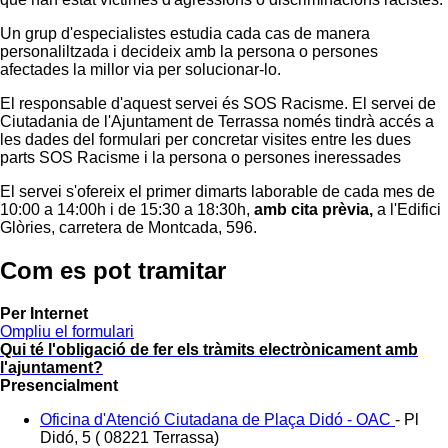
Un grup d'especialistes estudia cada cas de manera
personaliltzada i decideix amb la persona o persones
afectades la millor via per solucionar-lo.
El responsable d'aquest servei és SOS Racisme. El servei de
Ciutadania de l'Ajuntament de Terrassa només tindrà accés a
les dades del formulari per concretar visites entre les dues
parts SOS Racisme i la persona o persones ineressades
El servei s'ofereix el primer dimarts laborable de cada mes de
10:00 a 14:00h i de 15:30 a 18:30h,
amb cita prèvia,
a l'Edifici
Glòries, carretera de Montcada, 596.
Com es pot tramitar
Per Internet
Ompliu el formulari
Qui té l'obligació de fer els tràmits electrònicament amb
l'ajuntament?
Presencialment
Oficina d'Atenció Ciutadana de Plaça Didó - OAC
-
Pl
Didó, 5 ( 08221 Terrassa)