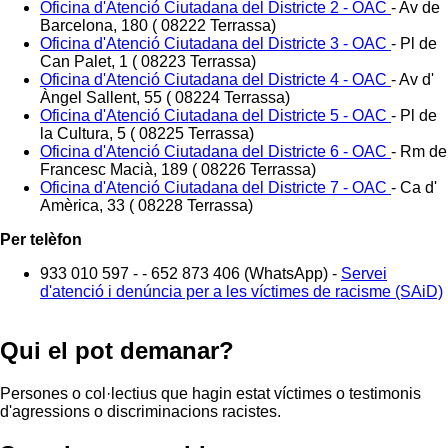
Oficina d'Atenció Ciutadana del Districte 2 - OAC
-
Av de
Barcelona, 180 ( 08222 Terrassa)
Oficina d'Atenció Ciutadana del Districte 3 - OAC
-
Pl de
Can Palet, 1 ( 08223 Terrassa)
Oficina d'Atenció Ciutadana del Districte 4 - OAC
-
Av d'
Àngel Sallent, 55 ( 08224 Terrassa)
Oficina d'Atenció Ciutadana del Districte 5 - OAC
-
Pl de
la Cultura, 5 ( 08225 Terrassa)
Oficina d'Atenció Ciutadana del Districte 6 - OAC
-
Rm de
Francesc Macià, 189 ( 08226 Terrassa)
Oficina d'Atenció Ciutadana del Districte 7 - OAC
-
Ca d'
Amèrica, 33 ( 08228 Terrassa)
Per telèfon
933 010 597 - - 652 873 406 (WhatsApp) -
Servei
d'atenció i denúncia per a les víctimes de racisme (SAiD)
Qui el pot demanar?
Persones o col·lectius que hagin estat víctimes o testimonis
d'agressions o discriminacions racistes.