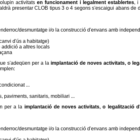
olupin activitats
en funcionament i legalment establertes
, 
caldrà presentar CLOB tipus 3 o 4 segons s'escaigui abans de d
l'enderroc/desmuntatge i/o la construcció d'envans amb independ
canvi d'ús a habitatge)
 addició a altres locals
façana
ue s'adeqüen per a la
implantació de noves activitats, o leg
emplen:
condicionat ...
, paviments, sanitaris, mobiliari ...
en per a la
implantació de noves activitats, o legalització d
l'enderroc/desmuntatge i/o la construcció d'envans amb independ
canvi d'ús a habitatge)