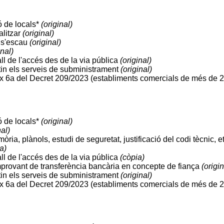
ó de locals*
(original)
alitzar
(original)
i s'escau
(original)
inal)
tall de l'accés des de la via pública
(original)
tin els serveis de subministrament
(original)
nex 6a del Decret 209/2023 (establiments comercials de més de 2
ó de locals*
(original)
nal)
ia, plànols, estudi de seguretat, justificació del codi tècnic, e
a)
tall de l'accés des de la via pública
(còpia)
mprovant de transferència bancària en concepte de fiança
(origin
tin els serveis de subministrament
(original)
nex 6a del Decret 209/2023 (establiments comercials de més de 2