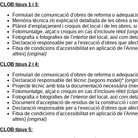
CLOB tipus 1 i 3:
Formulari de comunicació d'obres de reforma o adequaci
Memòria tècnica i/o explicació detallada de les obres a re
Plànol d'emplaçament i croquis del local i de les obres, s
Fotomuntatge, alçat o croquis en cas d'incloure rètol
(orig
Fotografia o fotografies de l'interior del local, així com de
Declaració responsable per a l'execució d'obres que afec
Fitxa de condicions d'accessibilitat en aplicació de l'An
altres)
(original)
CLOB tipus 2 i 4:
Formulari de comunicació d'obres de reforma o adequaci
Declaració responsable del tècnic (segons model)*
(origi
Projecte tècnic amb tota la documentació necessària (memòr
Fotomuntatge, alçat o croquis en cas d'incloure rètol
(còpi
Fotografia o fotografies de l'interior del local, així com de
Document d'acceptació de residus de la construcció i co
Declaració responsable per a l'execució d'obres que afec
Fitxa de condicions d'accessibilitat en aplicació de l'An
altres)
(original)
CLOB tipus 5: