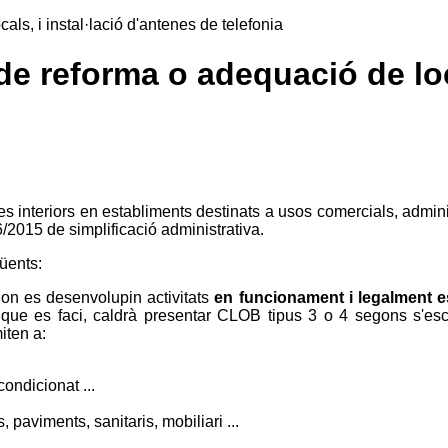
ls, i instal·lació d'antenes de telefonia
e reforma o adequació de loca
s interiors en establiments destinats a usos comercials, adminis
16/2015 de simplificació administrativa.
üents:
on es desenvolupin activitats
en funcionament i legalment e
que es faci, caldrà presentar CLOB tipus 3 o 4 segons s'esc
miten a:
condicionat ...
, paviments, sanitaris, mobiliari ...