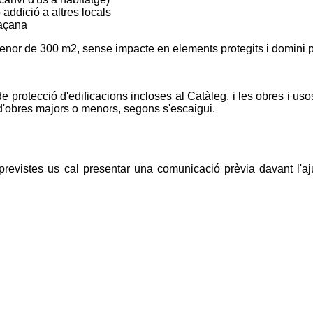
 addició a altres locals
façana
menor de 300 m2, sense impacte en elements protegits i domini p
de protecció d'edificacions incloses al Catàleg, i les obres i u
 d'obres majors o menors, segons s'escaigui.
u previstes us cal presentar una comunicació prèvia davant l