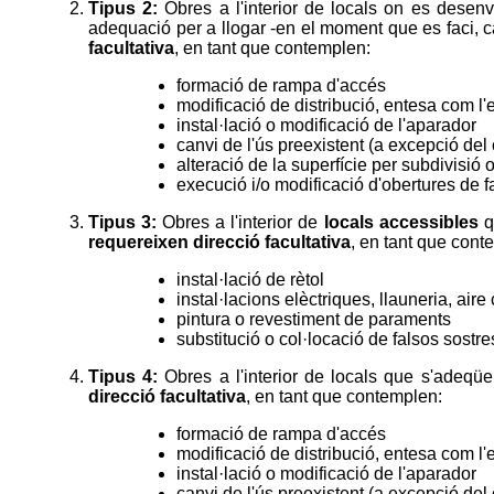
Tipus 2:
Obres a l'interior de locals on es desenv
adequació per a llogar -en el moment que es faci, 
facultativa
, en tant que contemplen:
formació de rampa d'accés
modificació de distribució, entesa com 
instal·lació o modificació de l'aparador
canvi de l'ús preexistent (a excepció del 
alteració de la superfície per subdivisió o
execució i/o modificació d'obertures de 
Tipus 3:
Obres a l'interior de
locals accessibles
q
requereixen direcció facultativa
, en tant que cont
instal·lació de rètol
instal·lacions elèctriques, llauneria, aire 
pintura o revestiment de paraments
substitució o col·locació de falsos sostres
Tipus 4:
Obres a l'interior de locals que s'adeqü
direcció facultativa
, en tant que contemplen:
formació de rampa d'accés
modificació de distribució, entesa com 
instal·lació o modificació de l'aparador
canvi de l'ús preexistent (a excepció del 