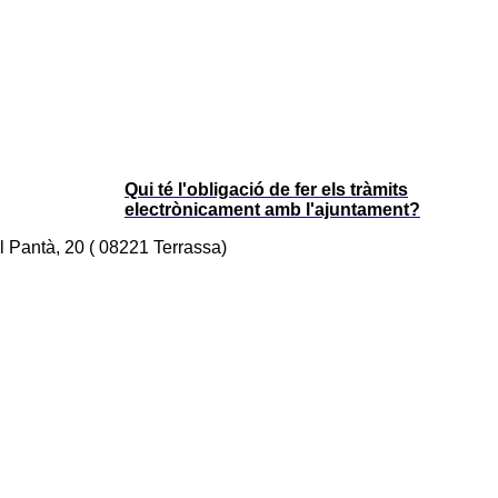
Qui té l'obligació de fer els tràmits
electrònicament amb l'ajuntament?
l Pantà, 20 ( 08221 Terrassa)