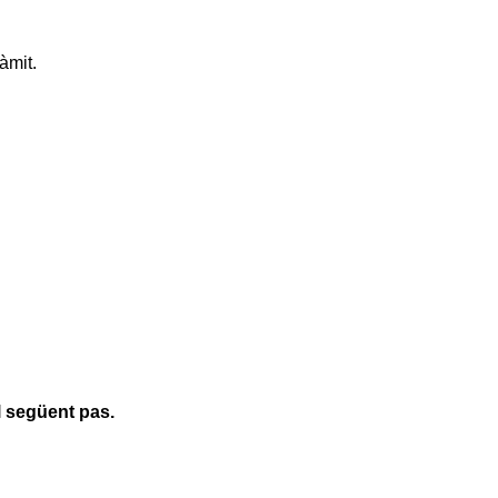
àmit.
l següent pas.